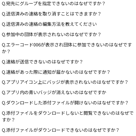
Q.宛先にグループを指定できないのはなぜですか？
Q.送信済みの連絡を取り消すことはできますか？
Q.送信済みの連絡の編集方法を教えてください
Q.参加中の団体が表示されないのはなぜですか？
Q.エラーコード006が表示され団体に参加できないのはなぜです
か？
Q.連絡が送信できないのはなぜですか？
Q.連絡があった際に通知が届かないのはなぜですか？
Q.アプリアイコン上にバッジが表示されないのはなぜですか？
Q.アプリ内の青いバッジが消えないのはなぜですか
Q.ダウンロードした添付ファイルが開けないのはなぜですか？
Q.添付ファイルをダウンロードしないと閲覧できないのはなぜで
すか？
Q.添付ファイルがダウンロードできないのはなぜですか？