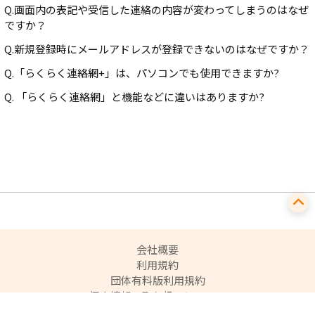
Q.画面内の表記や受信した連絡の内容が変わってしまうのはなぜ
ですか？
Q.新規登録時にメールアドレスが登録できないのはなぜですか？
Q.「らくらく連絡網+」は、パソコンでも使用できますか?
Q. 「らくらく連絡網」と機能などに違いはありますか?
会社概要
利用規約
団体有料版利用規約
個人情報の取り扱いについて
ご利用ガイド