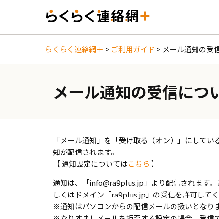
らくらく連絡網＋
>
ご利用ガイド
>
メール通知の受
メール通知の受信につ
「メール通知」を「受け取る（オン）」にしてい
知が配信されます。
【 通知設定については
こちら
】
通知は、「info@ra9plus.jp」より配信さ
しくはドメイン「ra9plus.jp」の受信を許可して
※通知はパソコンからの配信メールの扱いとなり
※なりすましメールを拒否する設定の場合、受信