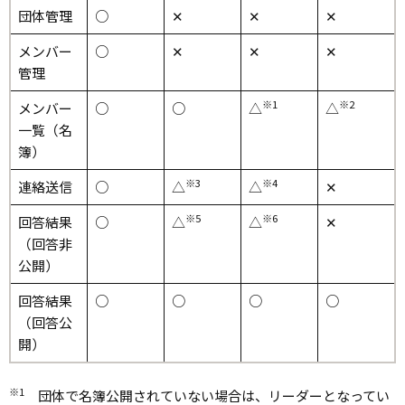
団体管理
○
✕
✕
✕
メンバー
○
✕
✕
✕
管理
※1
※2
メンバー
○
○
△
△
一覧（名
簿）
※3
※4
連絡送信
○
△
△
✕
※5
※6
回答結果
○
△
△
✕
（回答非
公開）
回答結果
○
○
○
○
（回答公
開）
※1
団体で名簿公開されていない場合は、リーダーとなってい