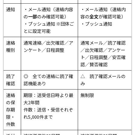
通知
・メール通知（連絡内容
・メール通知（連絡内
の
一部
のみ確認可能）
容の
全文
が確認可能）
・プッシュ通知 ※団体ご
・プッシュ通知
とに設定可能
連絡
通常連絡／出欠確認／ア
通常メール／読了確認
種別
ンケート／日程調整
／出欠確認／アンケー
ト／日程調整／安否確
認／賛否確認
読了
◎ 全ての連絡に読了確
△ 読了確認メールの
確認
認機能あり
み
連絡
期限：送受信日時より最
無制限
の保
大2年間
存期
件数：送信・受信それぞ
限・
れ5,000件まで
件数