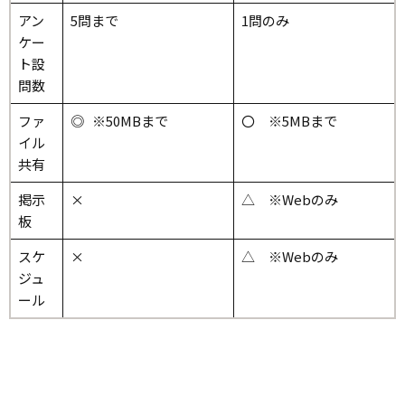
アン
5問まで
1問のみ
ケー
ト設
問数
ファ
◎ ※50MBまで
〇 ※5MBまで
イル
共有
掲示
×
△ ※Webのみ
板
スケ
×
△ ※Webのみ
ジュ
ール