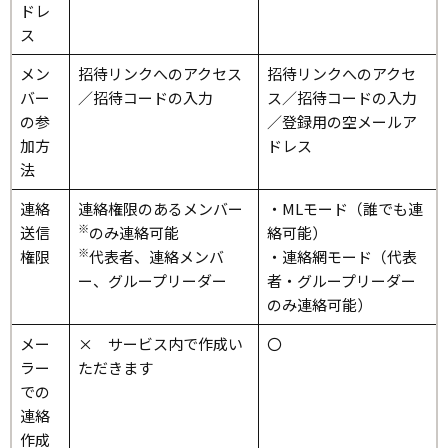
ドレ
ス
メン
招待リンクへのアクセス
招待リンクへのアクセ
バー
／招待コードの入力
ス／招待コードの入力
の参
／登録用の空メールア
加方
ドレス
法
連絡
連絡権限のあるメンバー
・MLモード（誰でも連
※
送信
のみ連絡可能
絡可能）
※
権限
代表者、連絡メンバ
・連絡網モード（代表
ー、グループリーダー
者・グループリーダー
のみ連絡可能）
メー
× サービス内で作成い
〇
ラー
ただきます
での
連絡
作成